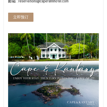
邮箱 :
reservations@capefahnhotel.com
立即预订