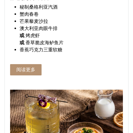
秘制桑格利亚汽酒
蟹肉春卷
芒果藜麦沙拉
澳大利亚肉眼牛排
或
烤虎虾
或
香草脆皮海鲈鱼片
香蕉巧克力三重软糖
阅读更多